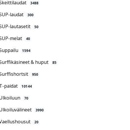
Skeittilaudat
3488
SUP-laudat
300
SUP-lautasetit
50
SUP-melat
40
Suppailu
1594
Surffikäsineet & huput
85
Surffishortsit
950
T-paidat
10144
Ulkoiluun
70
Ulkoiluvälineet
3990
Vaellushousut
20