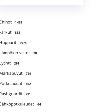
Chinot
1438
Farkut
832
Hupparit
3975
Lämpökerrastot
28
Lycrat
291
Märkäpuvut
769
Potkulaudat
462
Rashguardit
291
Sähköpotkulaudat
64