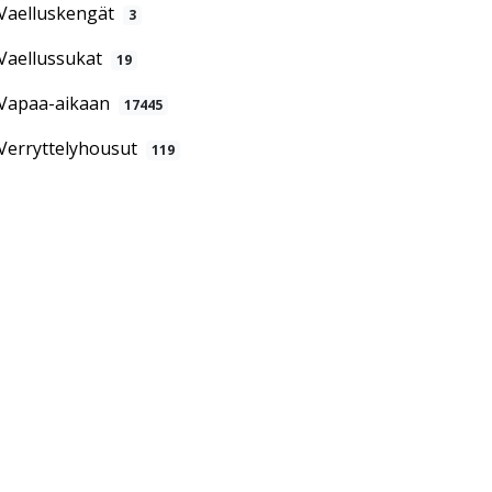
Vaelluskengät
3
Vaellussukat
19
Vapaa-aikaan
17445
Verryttelyhousut
119