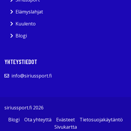
Elämyslahjat
Kuulento
Blogi
YHTEYSTIEDOT
info@siriussport.fi
siriussport.fi 2026
Blogi
Ota yhteyttä
Evästeet
Tietosuojakäytäntö
Sivukartta