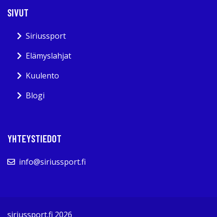
SIVUT
Siriussport
Elämyslahjat
Kuulento
Blogi
YHTEYSTIEDOT
info@siriussport.fi
siriussport.fi 2026