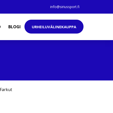
info@siriussport.fi
O
BLOGI
URHEILUVÄLINEKAUPPA
Farkut