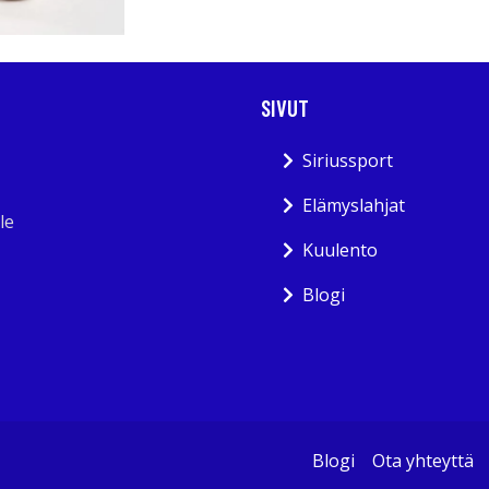
SIVUT
Siriussport
Elämyslahjat
le
Kuulento
Blogi
Blogi
Ota yhteyttä