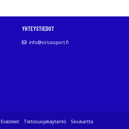
YHTEYSTIEDOT
info@siriussport.fi
Evästeet
Tietosuojakäytäntö
Sivukartta