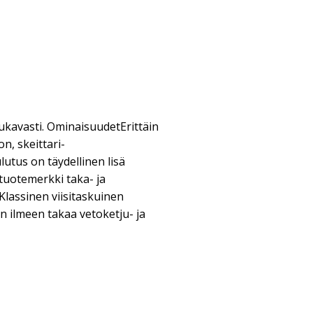
 mukavasti. OminaisuudetErittäin
n, skeittari-
tus on täydellinen lisä
tuotemerkki taka- ja
äKlassinen viisitaskuinen
 ilmeen takaa vetoketju- ja