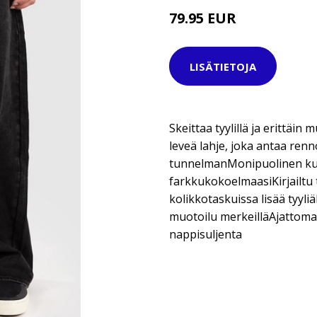
79.95 EUR
LISÄTIETOJA
Skeittaa tyylillä ja erittäin
leveä lahje, joka antaa renno
tunnelmanMonipuolinen kulu
farkkukokoelmaasiKirjailtu 
kolikkotaskuissa lisää tyyli
muotoilu merkeilläAjattoman
nappisuljenta