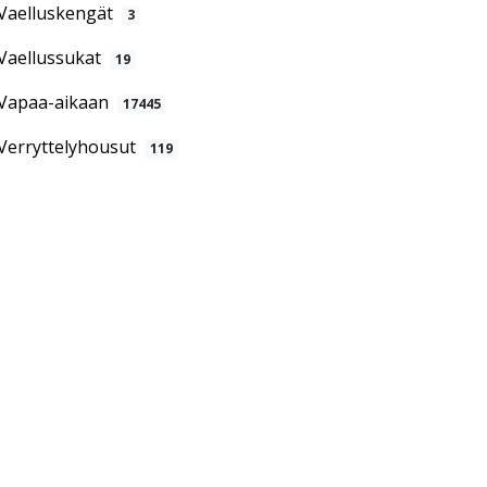
Vaelluskengät
3
Vaellussukat
19
Vapaa-aikaan
17445
Verryttelyhousut
119