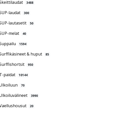
Skeittilaudat
3488
SUP-laudat
300
SUP-lautasetit
50
SUP-melat
40
Suppailu
1594
Surffikäsineet & huput
85
Surffishortsit
950
T-paidat
10144
Ulkoiluun
70
Ulkoiluvälineet
3990
Vaellushousut
20