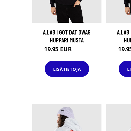
A.LAB I GOT DAT DWAG
A.LAB
HUPPARI MUSTA
HU
19.95 EUR
19.
44.95 EUR
LISÄTIETOJA
L