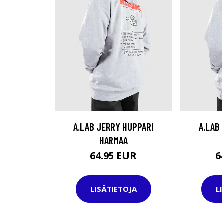
A.LAB JERRY HUPPARI
A.LAB
HARMAA
64.95 EUR
6
LISÄTIETOJA
L