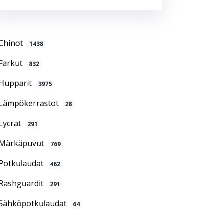
Chinot
1438
Farkut
832
Hupparit
3975
Lämpökerrastot
28
Lycrat
291
Märkäpuvut
769
Potkulaudat
462
Rashguardit
291
Sähköpotkulaudat
64