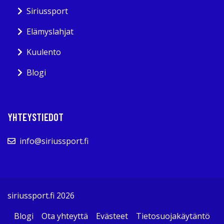
Siriussport
Elämyslahjat
Kuulento
Blogi
YHTEYSTIEDOT
info@siriussport.fi
siriussport.fi 2026
Blogi
Ota yhteyttä
Evästeet
Tietosuojakäytäntö