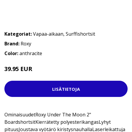
Kategoriat:
Vapaa-aikaan
,
Surffishortsit
Brand:
Roxy
Color:
anthracite
39.95 EUR
49.95 EUR
LISÄTIETOJA
OminaisuudetRoxy Under The Moon 2"
BoardshortsitKierrätetty polyesterikangasLyhyt
pituusJoustava vyötärö kiristysnauhallaLaserleikattuja