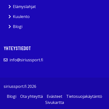
Elämyslahjat
Kuulento
Blogi
YHTEYSTIEDOT
info@siriussport.fi
siriussport.fi 2026
Blogi
Ota yhteyttä
Evästeet
Tietosuojakäytäntö
Sivukartta