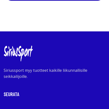
Siriussport myy tuotteet kaikille liikunnallisille
seikkailijoille.
SEURATA