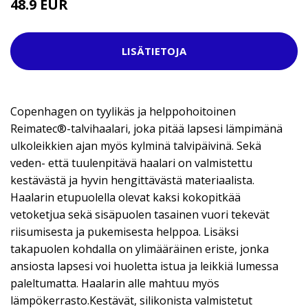
48.9 EUR
LISÄTIETOJA
Copenhagen on tyylikäs ja helppohoitoinen
Reimatec®-talvihaalari, joka pitää lapsesi lämpimänä
ulkoleikkien ajan myös kylminä talvipäivinä. Sekä
veden- että tuulenpitävä haalari on valmistettu
kestävästä ja hyvin hengittävästä materiaalista.
Haalarin etupuolella olevat kaksi kokopitkää
vetoketjua sekä sisäpuolen tasainen vuori tekevät
riisumisesta ja pukemisesta helppoa. Lisäksi
takapuolen kohdalla on ylimääräinen eriste, jonka
ansiosta lapsesi voi huoletta istua ja leikkiä lumessa
paleltumatta. Haalarin alle mahtuu myös
lämpökerrasto.Kestävät, silikonista valmistetut