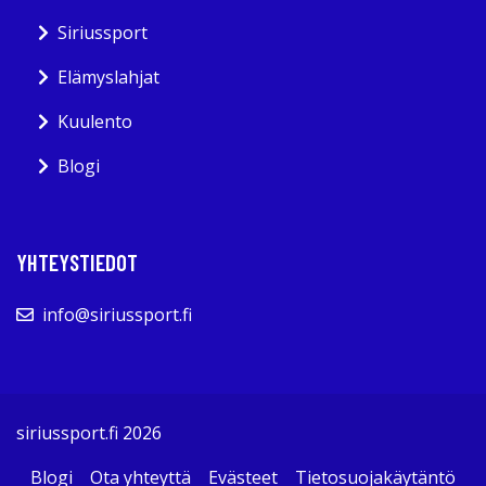
Siriussport
Elämyslahjat
Kuulento
Blogi
YHTEYSTIEDOT
info@siriussport.fi
siriussport.fi 2026
Blogi
Ota yhteyttä
Evästeet
Tietosuojakäytäntö