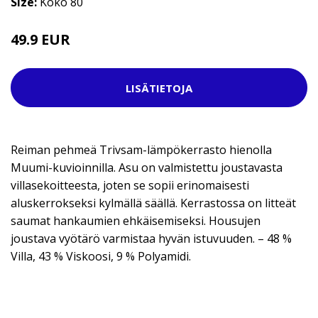
Size:
Koko 80
49.9 EUR
LISÄTIETOJA
Reiman pehmeä Trivsam-lämpökerrasto hienolla
Muumi-kuvioinnilla. Asu on valmistettu joustavasta
villasekoitteesta, joten se sopii erinomaisesti
aluskerrokseksi kylmällä säällä. Kerrastossa on litteät
saumat hankaumien ehkäisemiseksi. Housujen
joustava vyötärö varmistaa hyvän istuvuuden. – 48 %
Villa, 43 % Viskoosi, 9 % Polyamidi.