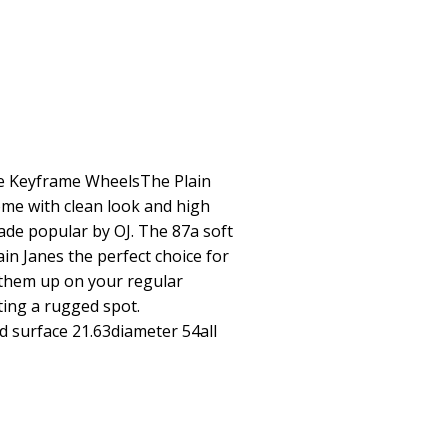
ane Keyframe WheelsThe Plain
me with clean look and high
ade popular by OJ. The 87a soft
n Janes the perfect choice for
t them up on your regular
ting a rugged spot.
 surface 21.63diameter 54all