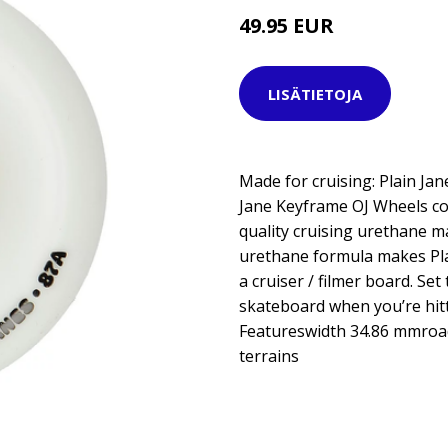
49.95 EUR
LISÄTIETOJA
Made for cruising: Plain J
Jane Keyframe OJ Wheels co
quality cruising urethane m
urethane formula makes Plai
a cruiser / filmer board. Se
skateboard when you’re hit
Featureswidth 34.86 mmroad
terrains