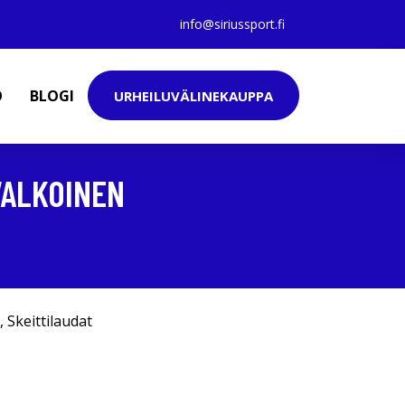
info@siriussport.fi
O
BLOGI
URHEILUVÄLINEKAUPPA
VALKOINEN
,
Skeittilaudat