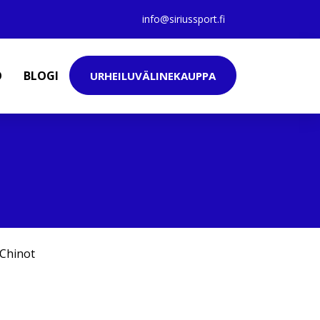
info@siriussport.fi
O
BLOGI
URHEILUVÄLINEKAUPPA
Chinot