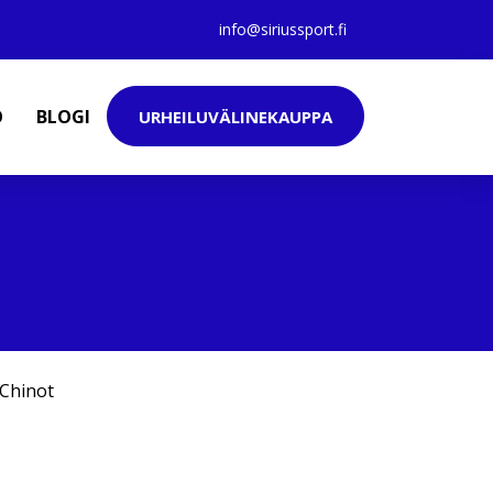
info@siriussport.fi
O
BLOGI
URHEILUVÄLINEKAUPPA
Chinot