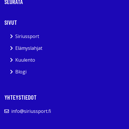
SEURATA
SIVUT
Siriussport
Elämyslahjat
Kuulento
Blogi
YHTEYSTIEDOT
info@siriussport.fi