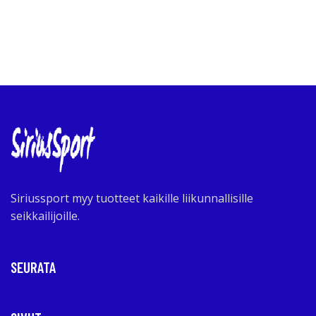
Siriussport myy tuotteet kaikille liikunnallisille
seikkailijoille.
SEURATA