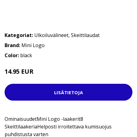
Kategoriat:
Ulkoiluvälineet
,
Skeittilaudat
Brand:
Mini Logo
Color:
black
14.95 EUR
LISÄTIETOJA
OminaisuudetMini Logo -laakerit8
SkeittilaakeriaHelposti irroitettava kumisuojus
puhdistusta varten