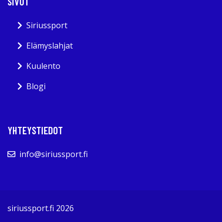
SIVUT
Siriussport
Elämyslahjat
Kuulento
Blogi
YHTEYSTIEDOT
info@siriussport.fi
siriussport.fi 2026