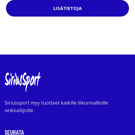
LISÄTIETOJA
Siriussport myy tuotteet kaikille liikunnallisille
seikkailijoille.
SEURATA