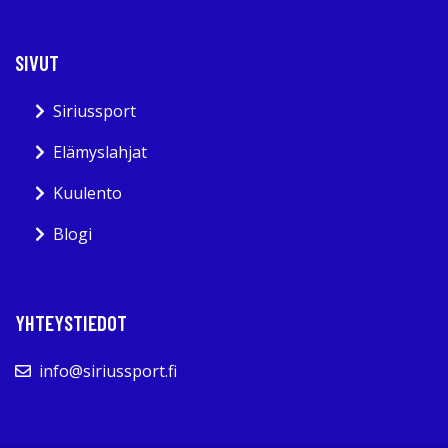
SIVUT
Siriussport
Elämyslahjat
Kuulento
Blogi
YHTEYSTIEDOT
info@siriussport.fi