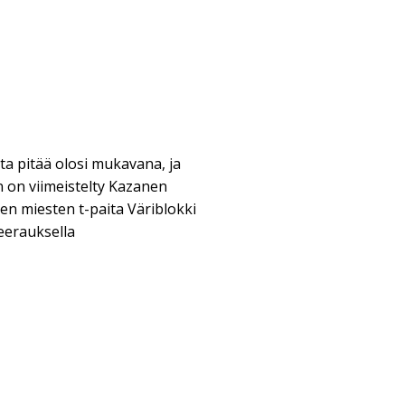
ta pitää olosi mukavana, ja
n on viimeistelty Kazanen
en miesten t-paita Väriblokki
eerauksella