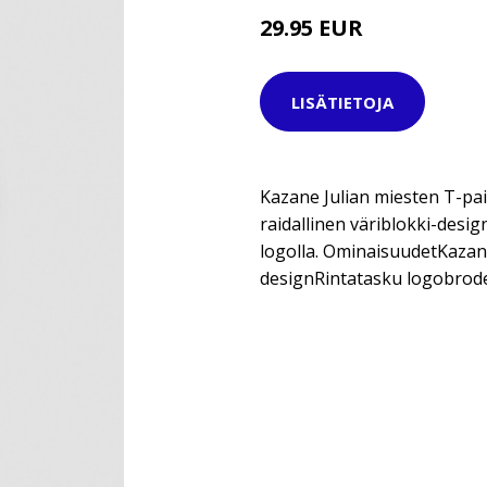
29.95 EUR
LISÄTIETOJA
Kazane Julian miesten T-pai
raidallinen väriblokki-desig
logolla. OminaisuudetKazan
designRintatasku logobrod