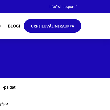
info@siriussport.fi
O
BLOGI
URHEILUVÄLINEKAUPPA
T-paidat
ey/pe