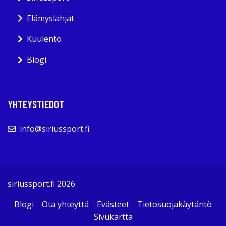
Elämyslahjat
Kuulento
Blogi
YHTEYSTIEDOT
info@siriussport.fi
siriussport.fi 2026
Blogi
Ota yhteyttä
Evästeet
Tietosuojakäytäntö
Sivukartta