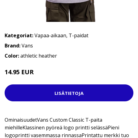
Kategoriat:
Vapaa-aikaan
,
T-paidat
Brand:
Vans
Color:
athletic heather
14.95 EUR
32.95 EUR
LISÄTIETOJA
OminaisuudetVans Custom Classic T-paita
miehilleKlassinen pyöreä logo printti selässäPieni
logoprintti vasemmassa rinnassaPrintattu merkki tuo