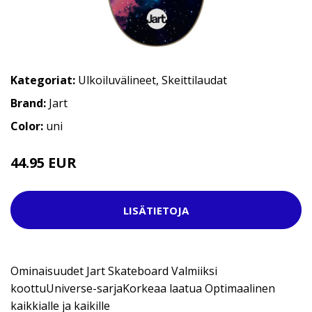
Kategoriat:
Ulkoiluvälineet
,
Skeittilaudat
Brand:
Jart
Color:
uni
44.95 EUR
59.95 EUR
LISÄTIETOJA
Ominaisuudet Jart Skateboard Valmiiksi
koottuUniverse-sarjaKorkeaa laatua Optimaalinen
kaikkialle ja kaikille