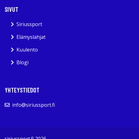
SIVUT
Siriussport
Elämyslahjat
Kuulento
Blogi
YHTEYSTIEDOT
info@siriussport.fi
siriussport.fi 2026