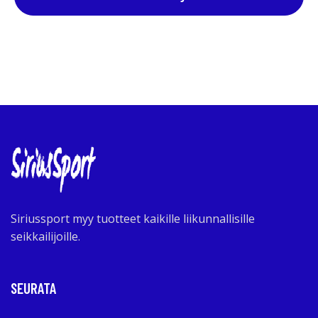
Siriussport myy tuotteet kaikille liikunnallisille
seikkailijoille.
SEURATA