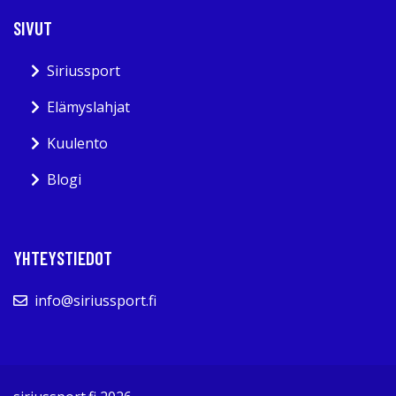
SIVUT
Siriussport
Elämyslahjat
Kuulento
Blogi
YHTEYSTIEDOT
info@siriussport.fi