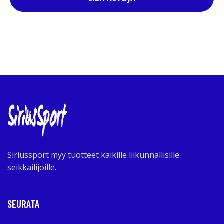
Siriussport myy tuotteet kaikille liikunnallisille
seikkailijoille.
SEURATA