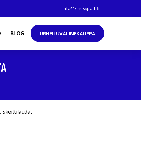
info@siriussport.fi
O
BLOGI
URHEILUVÄLINEKAUPPA
TA
,
Skeittilaudat