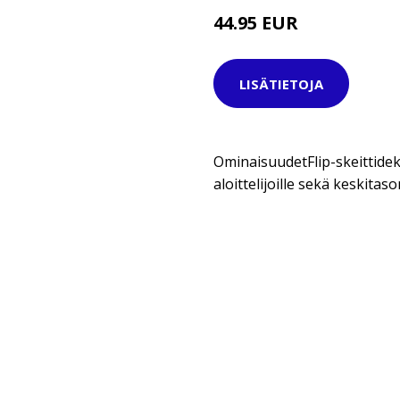
44.95 EUR
69.95 EUR
LISÄTIETOJA
OminaisuudetFlip-skeittidek
aloittelijoille sekä keskitaso