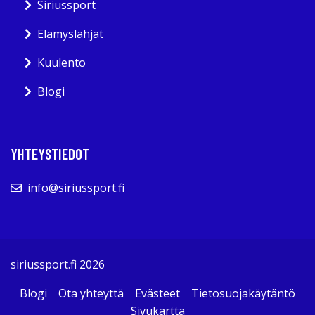
Siriussport
Elämyslahjat
Kuulento
Blogi
YHTEYSTIEDOT
info@siriussport.fi
siriussport.fi 2026
Blogi
Ota yhteyttä
Evästeet
Tietosuojakäytäntö
Sivukartta