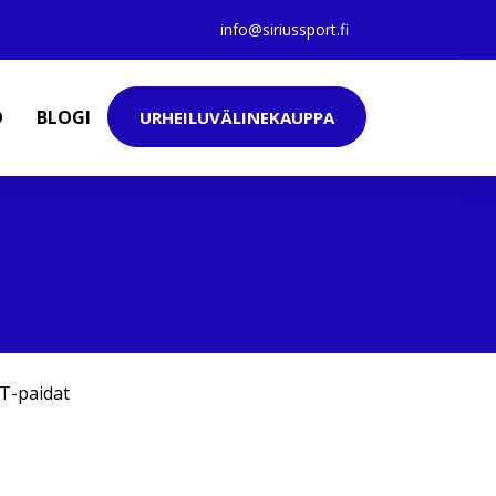
info@siriussport.fi
O
BLOGI
URHEILUVÄLINEKAUPPA
T-paidat