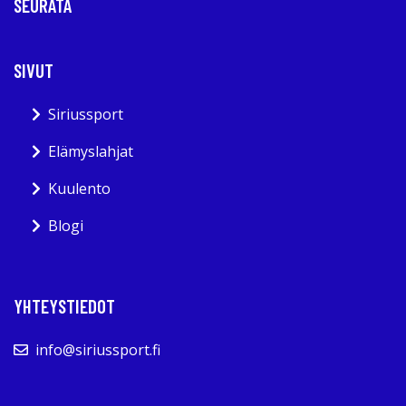
SEURATA
SIVUT
Siriussport
Elämyslahjat
Kuulento
Blogi
YHTEYSTIEDOT
info@siriussport.fi