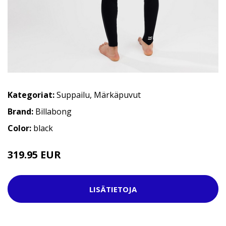
Kategoriat:
Suppailu
,
Märkäpuvut
Brand:
Billabong
Color:
black
319.95 EUR
369.95 EUR
LISÄTIETOJA