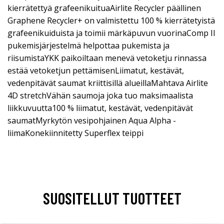
kierrätettyä grafeenikuituaAirlite Recycler päällinen
Graphene Recycler+ on valmistettu 100 % kierrätetyistä
grafeenikuiduista ja toimii märkäpuvun vuorinaComp II
pukemisjärjestelmä helpottaa pukemista ja
riisumistaYKK paikoiltaan menevä vetoketju rinnassa
estää vetoketjun pettämisenLiimatut, kestävät,
vedenpitävät saumat kriittisillä alueillaMahtava Airlite
4D stretchVähän saumoja joka tuo maksimaalista
liikkuvuutta100 % liimatut, kestävät, vedenpitävät
saumatMyrkytön vesipohjainen Aqua Alpha -
liimaKonekiinnitetty Superflex teippi
SUOSITELLUT TUOTTEET