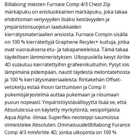
Billabong miesten Furnace Comp 4/3 Chest Zip
märkäpuku on ensiluokkainen märkäpuku, joka takaa
ehdottoman venyvyyden lisäksi kestävyyden ja
ympäristönsuojelun laadukkaiden
kierrätysmateriaalien ansiosta. Furnace Compin sisällä
on 100 % kierrätettyjä Graphene Recyler+ kuituja, jotka
ovat vuorauksena etu- ja takapaneeleissa. Tämä takaa
täydellisen lämmöneristyksen. Ulkopuolella kevyt Airlite
4D sulautuu kierrätettyihin grafeenikuituihin. Pysyt siis
lämpimänä pidempään, nautit täydestä melontatehosta
ja 100 % kierrätysmateriaaleista. Rintakehän Offset-
vetoketju estää ihoon tarttumisen ja Comp II
pukemisjärjestelmä auttaa pukemaan ja riisumaan
puvun nopeasti. Ympäristöystävällisyyttä lisää se, että
Absolute:ssa on käytetty myrkytöntä, vesipohjaista
Aqua Alpha -liimaa. Superflex-neoteippi saumoissa
viimeistelee Absoluten. OminaisuudetBillabong Furance
Comp 4/3 mmAirlite 4D, jonka ulkopinta on 100 %