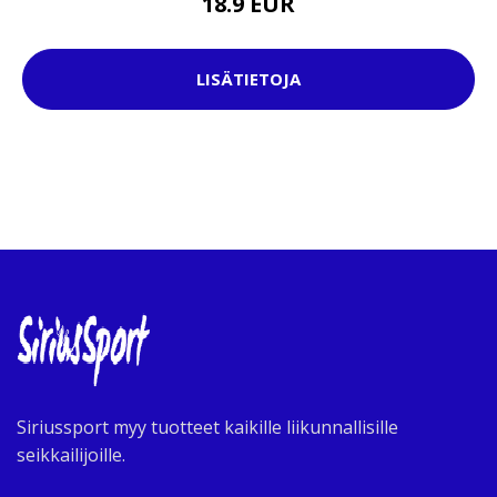
18.9 EUR
LISÄTIETOJA
Siriussport myy tuotteet kaikille liikunnallisille
seikkailijoille.