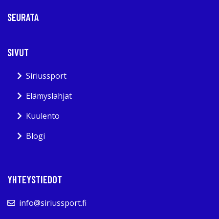
SEURATA
SIVUT
Siriussport
Elämyslahjat
Kuulento
Blogi
YHTEYSTIEDOT
info@siriussport.fi