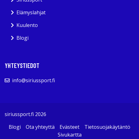
Elämyslahjat
Kuulento
Blogi
YHTEYSTIEDOT
info@siriussport.fi
siriussport.fi 2026
Blogi
Ota yhteyttä
Evästeet
Tietosuojakäytäntö
Sivukartta