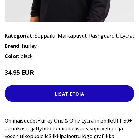
Kategoriat:
Suppailu
,
Märkäpuvut
,
Rashguardit
,
Lycrat
Brand:
hurley
Color:
black
34.95 EUR
44.95 EUR
LISÄTIETOJA
OminaisuudetHurley One & Only Lycra miehilleUPF 50+
aurinkosuojaHybriditoiminnallisuus sopii veteen ja
veden ulkopuolelleSilkkipainettu logo grafiikka