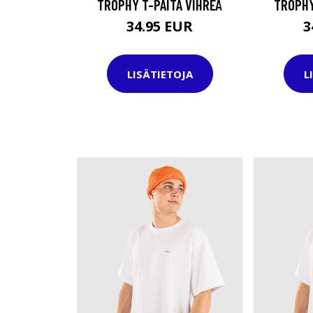
TROPHY T-PAITA VIHREÄ
TROPHY
34.95 EUR
3
LISÄTIETOJA
L