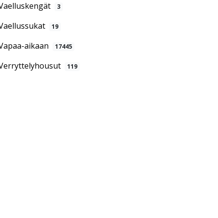
Vaelluskengät
3
Vaellussukat
19
Vapaa-aikaan
17445
Verryttelyhousut
119