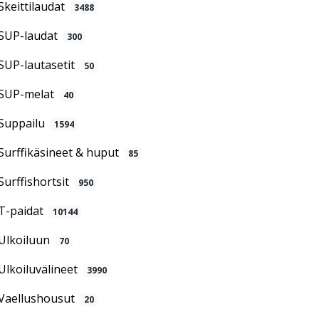
Skeittilaudat
3488
SUP-laudat
300
SUP-lautasetit
50
SUP-melat
40
Suppailu
1594
Surffikäsineet & huput
85
Surffishortsit
950
T-paidat
10144
Ulkoiluun
70
Ulkoiluvälineet
3990
Vaellushousut
20