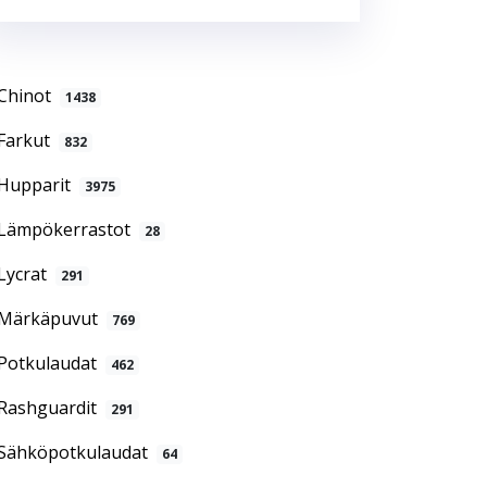
Chinot
1438
Farkut
832
Hupparit
3975
Lämpökerrastot
28
Lycrat
291
Märkäpuvut
769
Potkulaudat
462
Rashguardit
291
Sähköpotkulaudat
64