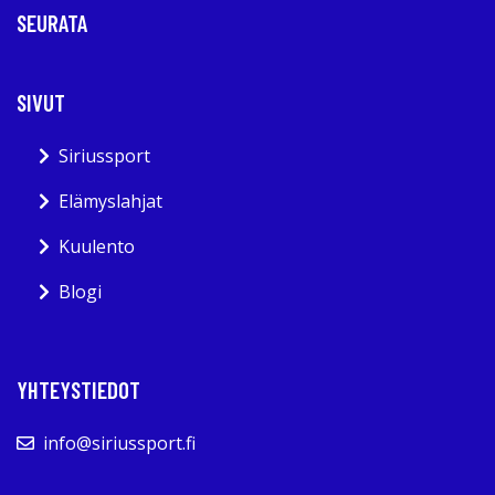
SEURATA
SIVUT
Siriussport
Elämyslahjat
Kuulento
Blogi
YHTEYSTIEDOT
info@siriussport.fi