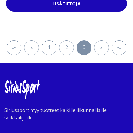
LISÄTIETOJA
««
«
1
2
3
»
»»
Siriussport myy tuotteet kaikille liikunnallisille
seikkailijoille.