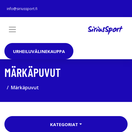
info@siriussport.fi
URHEILUVÄLINEKAUPPA
MÄRKÄPUVUT
Märkäpuvut
KATEGORIAT