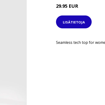
29.95 EUR
39.95 EUR
LISÄTIETOJA
Seamless tech top for wom