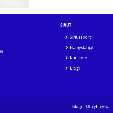
SIVUT
Siriussport
Elämyslahjat
le
Kuulento
Blogi
Blogi
Ota yhteyttä