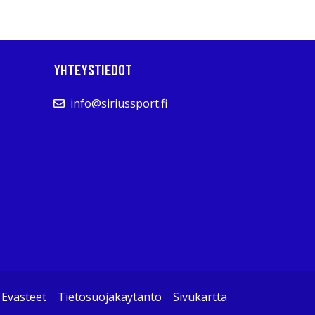
YHTEYSTIEDOT
info@siriussport.fi
Evästeet
Tietosuojakäytäntö
Sivukartta