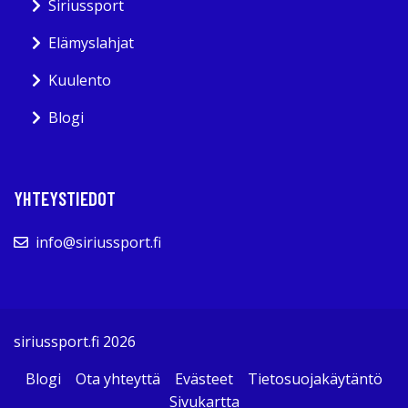
Siriussport
Elämyslahjat
Kuulento
Blogi
YHTEYSTIEDOT
info@siriussport.fi
siriussport.fi 2026
Blogi
Ota yhteyttä
Evästeet
Tietosuojakäytäntö
Sivukartta