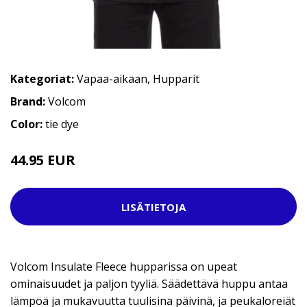
Kategoriat:
Vapaa-aikaan
,
Hupparit
Brand:
Volcom
Color:
tie dye
44.95 EUR
74.95 EUR
LISÄTIETOJA
Volcom Insulate Fleece hupparissa on upeat
ominaisuudet ja paljon tyyliä. Säädettävä huppu antaa
lämpöä ja mukavuutta tuulisina päivinä, ja peukaloreiät