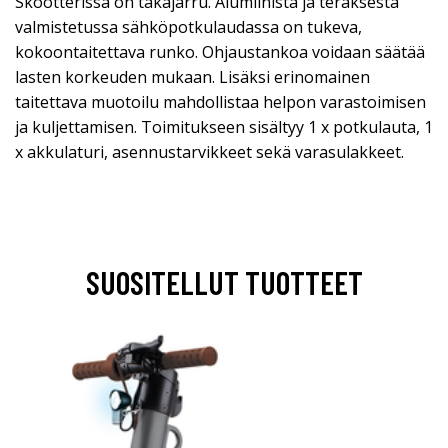
Skootterissa on takajarru. Alumiinista ja teräksestä
valmistetussa sähköpotkulaudassa on tukeva,
kokoontaitettava runko. Ohjaustankoa voidaan säätää
lasten korkeuden mukaan. Lisäksi erinomainen
taitettava muotoilu mahdollistaa helpon varastoimisen
ja kuljettamisen. Toimitukseen sisältyy 1 x potkulauta, 1
x akkulaturi, asennustarvikkeet sekä varasulakkeet.
SUOSITELLUT TUOTTEET