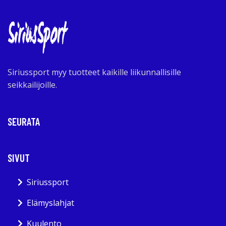
Siriussport myy tuotteet kaikille liikunnallisille
seikkailijoille.
SEURATA
SIVUT
Siriussport
Elämyslahjat
Kuulento