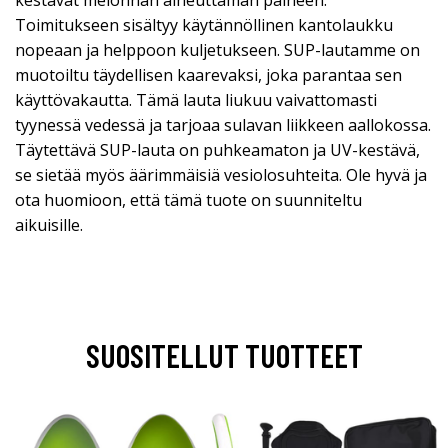
kestävät melonnan aiheuttaman paineen.
Toimitukseen sisältyy käytännöllinen kantolaukku
nopeaan ja helppoon kuljetukseen. SUP-lautamme on
muotoiltu täydellisen kaarevaksi, joka parantaa sen
käyttövakautta. Tämä lauta liukuu vaivattomasti
tyynessä vedessä ja tarjoaa sulavan liikkeen aallokossa.
Täytettävä SUP-lauta on puhkeamaton ja UV-kestävä,
se sietää myös äärimmäisiä vesiolosuhteita. Ole hyvä ja
ota huomioon, että tämä tuote on suunniteltu
aikuisille.
SUOSITELLUT TUOTTEET