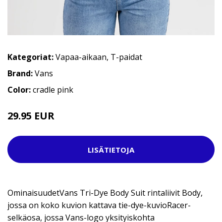
Kategoriat:
Vapaa-aikaan
,
T-paidat
Brand:
Vans
Color:
cradle pink
29.95 EUR
44.95 EUR
LISÄTIETOJA
OminaisuudetVans Tri-Dye Body Suit rintaliivit Body,
jossa on koko kuvion kattava tie-dye-kuvioRacer-
selkäosa, jossa Vans-logo yksityiskohta