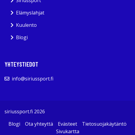
Siriussport
Elämyslahjat
Kuulento
Blogi
YHTEYSTIEDOT
info@siriussport.fi
siriussport.fi 2026
Blogi
Ota yhteyttä
Evästeet
Tietosuojakäytäntö
Sivukartta