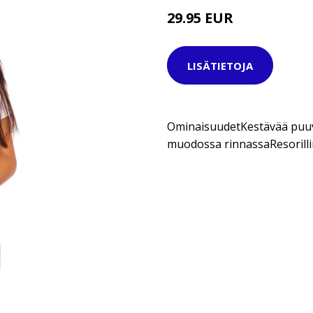
29.95 EUR
37.95 EUR
LISÄTIETOJA
OminaisuudetKestävää puuvi
muodossa rinnassaResorill