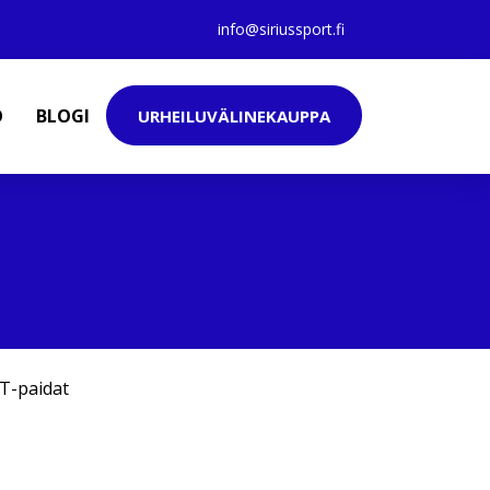
info@siriussport.fi
O
BLOGI
URHEILUVÄLINEKAUPPA
T-paidat