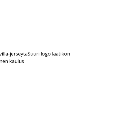
lla-jerseytäSuuri logo laatikon
inen kaulus