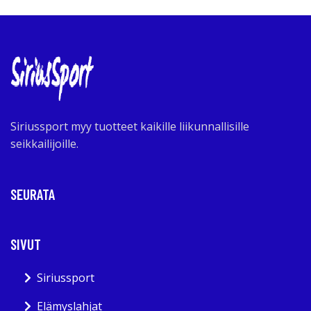
Siriussport myy tuotteet kaikille liikunnallisille
seikkailijoille.
SEURATA
SIVUT
Siriussport
Elämyslahjat