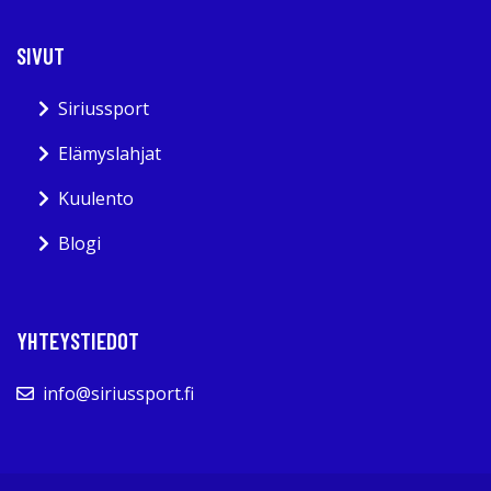
SIVUT
Siriussport
Elämyslahjat
Kuulento
Blogi
YHTEYSTIEDOT
info@siriussport.fi