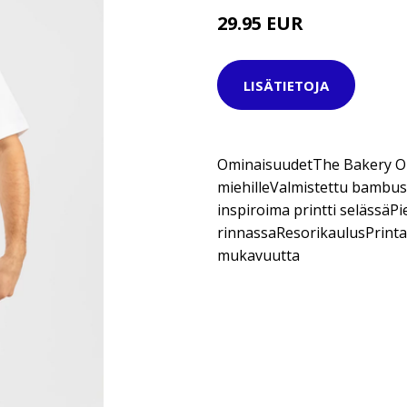
29.95 EUR
37.95 EUR
LISÄTIETOJA
OminaisuudetThe Bakery Ou
miehilleValmistettu bambus
inspiroima printti selässä
rinnassaResorikaulusPrinta
mukavuutta