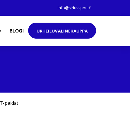
info@siriussport.fi
O
BLOGI
URHEILUVÄLINEKAUPPA
T-paidat