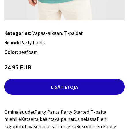
Kategoriat:
Vapaa-aikaan
,
T-paidat
Brand:
Party Pants
Color:
seafoam
24.95 EUR
29.95 EUR
LISÄTIETOJA
OminaisuudetParty Pants Party Started T-paita
miehilleKatseita kääntävä painatus selässäPieni
logoprintti vasemmassa rinnassaResorillinen kaulus