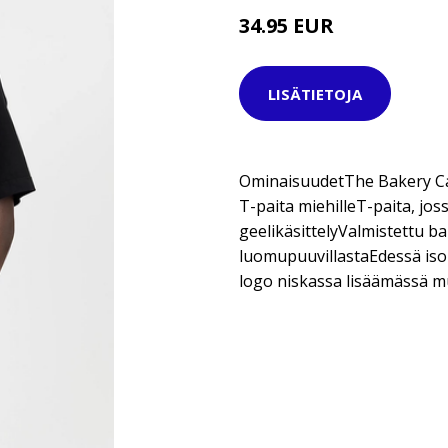
34.95 EUR
39.95 EUR
LISÄTIETOJA
OminaisuudetThe Bakery Cam
T-paita miehilleT-paita, jos
geelikäsittelyValmistettu b
luomupuuvillastaEdessä iso
logo niskassa lisäämässä 