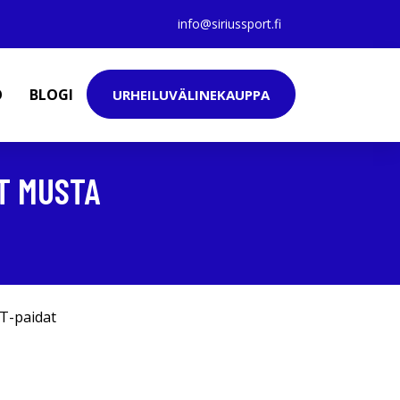
info@siriussport.fi
O
BLOGI
URHEILUVÄLINEKAUPPA
RT MUSTA
T-paidat