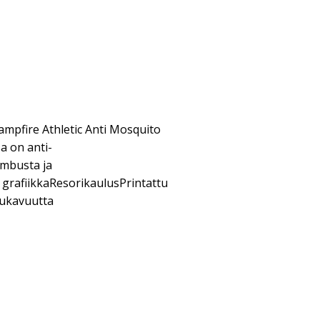
pfire Athletic Anti Mosquito
sa on anti-
ambusta ja
 grafiikkaResorikaulusPrintattu
mukavuutta