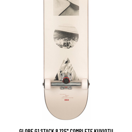
GLOBE G1 STACK 8.125" COMPLETE KUVIOTU