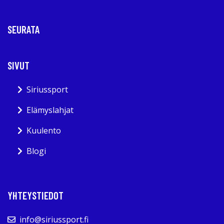
SEURATA
SIVUT
Siriussport
Elämyslahjat
Kuulento
Blogi
YHTEYSTIEDOT
info@siriussport.fi