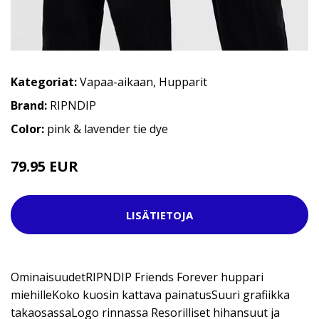
Kategoriat:
Vapaa-aikaan
,
Hupparit
Brand:
RIPNDIP
Color:
pink & lavender tie dye
79.95 EUR
109.95 EUR
LISÄTIETOJA
OminaisuudetRIPNDIP Friends Forever huppari
miehilleKoko kuosin kattava painatusSuuri grafiikka
takaosassaLogo rinnassa Resorilliset hihansuut ja