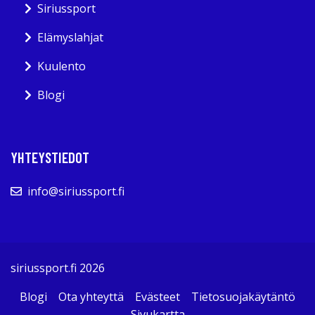
Siriussport
Elämyslahjat
Kuulento
Blogi
YHTEYSTIEDOT
info@siriussport.fi
siriussport.fi 2026
Blogi
Ota yhteyttä
Evästeet
Tietosuojakäytäntö
Sivukartta