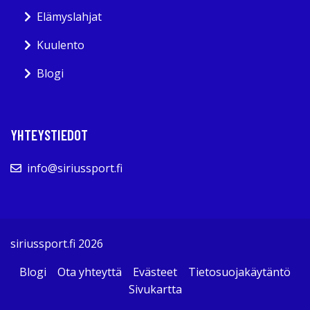
Elämyslahjat
Kuulento
Blogi
YHTEYSTIEDOT
info@siriussport.fi
siriussport.fi 2026
Blogi
Ota yhteyttä
Evästeet
Tietosuojakäytäntö
Sivukartta