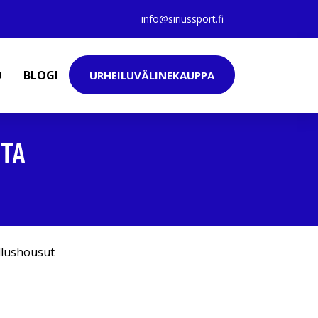
info@siriussport.fi
O
BLOGI
URHEILUVÄLINEKAUPPA
TTA
llushousut