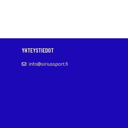
YHTEYSTIEDOT
info@siriussport.fi