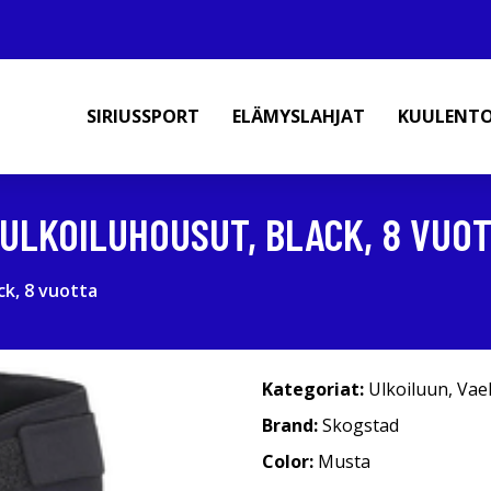
SIRIUSSPORT
ELÄMYSLAHJAT
KUULENT
ULKOILUHOUSUT, BLACK, 8 VUO
ck, 8 vuotta
Kategoriat:
Ulkoiluun
,
Vae
Brand:
Skogstad
Color:
Musta