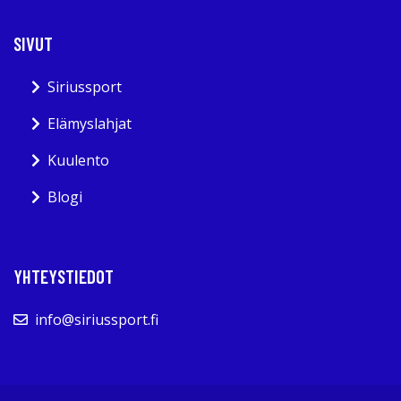
SIVUT
Siriussport
Elämyslahjat
Kuulento
Blogi
YHTEYSTIEDOT
info@siriussport.fi