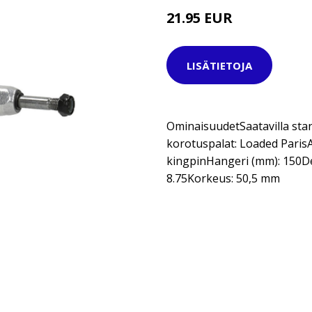
21.95 EUR
27.95 EUR
LISÄTIETOJA
OminaisuudetSaatavilla st
korotuspalat: Loaded ParisA
kingpinHangeri (mm): 150Dek
8.75Korkeus: 50,5 mm