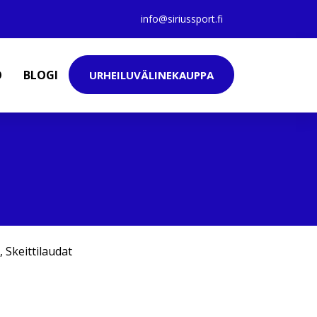
info@siriussport.fi
O
BLOGI
URHEILUVÄLINEKAUPPA
,
Skeittilaudat