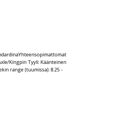
andardinaYhteensopimattomat
xle/Kingpin Tyyli: Käänteinen
in range (tuumissa): 8.25 -