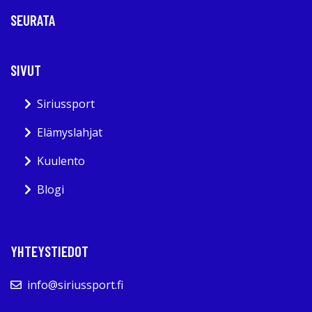
SEURATA
SIVUT
Siriussport
Elämyslahjat
Kuulento
Blogi
YHTEYSTIEDOT
info@siriussport.fi