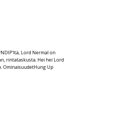
NDIP’ltä, Lord Nermal on
n, rintataskusta. Hei hei Lord
io. OminaisuudetHung Up