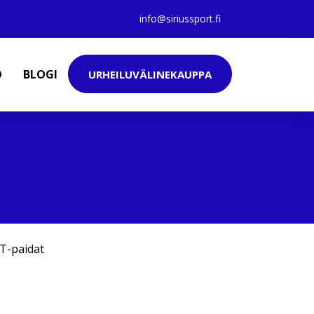
info@siriussport.fi
O
BLOGI
URHEILUVÄLINEKAUPPA
T-paidat