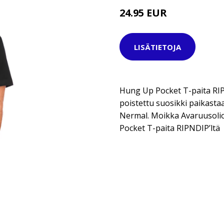
24.95 EUR
39.95 EUR
LISÄTIETOJA
Hung Up Pocket T-paita RIP
poistettu suosikki paikastaa
Nermal. Moikka Avaruusol
Pocket T-paita RIPNDIP’ltä